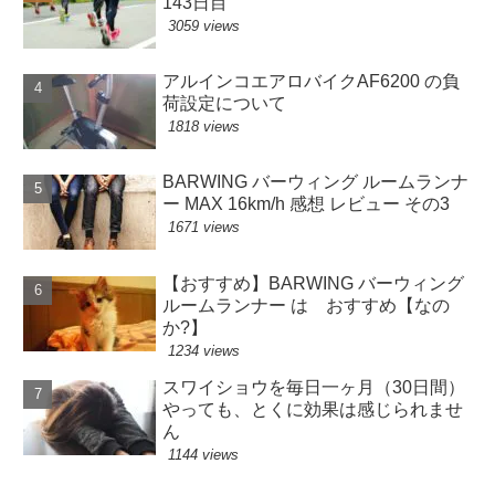
143日目
3059 views
アルインコエアロバイクAF6200 の負
荷設定について
1818 views
BARWING バーウィング ルームランナ
ー MAX 16km/h 感想 レビュー その3
1671 views
【おすすめ】BARWING バーウィング
ルームランナー は おすすめ【なの
か?】
1234 views
スワイショウを毎日一ヶ月（30日間）
やっても、とくに効果は感じられませ
ん
1144 views