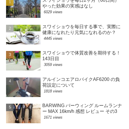
スワイショウを毎日2ヶ月（60日間）
やった効果の実感はなし
6029 views
スワイショウを毎日する事で、実際に
健康になれたり元気になれるのか？
4445 views
スワイショウで体質改善を期待する！
143日目
3059 views
アルインコエアロバイクAF6200 の負
荷設定について
1818 views
BARWING バーウィング ルームランナ
ー MAX 16km/h 感想 レビュー その3
1671 views