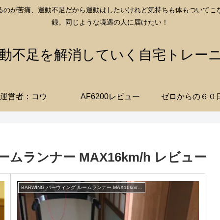
るのが苦痛、運動不足だから運動はしたいけれど気持ちも体もついてこ
録。同じような境遇の人に届けたい！
動不足を解消していく自宅トレー
運営者：コウ
AF6200レビュー
ゼロからの６０
ームランナー MAX16km/h レビュー
BARWING バーウィング ルームランナー MAX16km/h レビュー