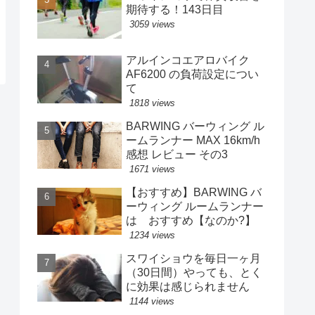
期待する！143日目
3059 views
アルインコエアロバイク
AF6200 の負荷設定につい
て
1818 views
BARWING バーウィング ル
ームランナー MAX 16km/h
感想 レビュー その3
1671 views
【おすすめ】BARWING バ
ーウィング ルームランナー
は おすすめ【なのか?】
1234 views
スワイショウを毎日一ヶ月
（30日間）やっても、とく
に効果は感じられません
1144 views