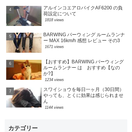
アルインコエアロバイクAF6200 の負
荷設定について
1818 views
BARWING バーウィング ルームランナ
ー MAX 16km/h 感想 レビュー その3
1671 views
【おすすめ】BARWING バーウィング
ルームランナー は おすすめ【なの
か?】
1234 views
スワイショウを毎日一ヶ月（30日間）
やっても、とくに効果は感じられませ
ん
1144 views
カテゴリー