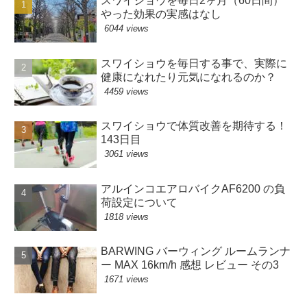
スワイショウを毎日2ヶ月（60日間）
やった効果の実感はなし
6044 views
スワイショウを毎日する事で、実際に
健康になれたり元気になれるのか？
4459 views
スワイショウで体質改善を期待する！
143日目
3061 views
アルインコエアロバイクAF6200 の負
荷設定について
1818 views
BARWING バーウィング ルームランナ
ー MAX 16km/h 感想 レビュー その3
1671 views